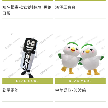
知名插畫-謙謙創藝/好想兔
漢堡王寶寶
日常
勁量電池
中華郵政-波波鴿