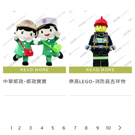
中華郵政-郵政寶寶
樂高LEGO-消防員吉祥物
2
3
4
5
6
7
8
9
10
1