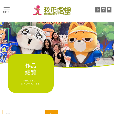
蔬菜&植物造
型