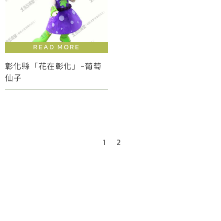
彰化縣「花在彰化」-葡萄
仙子
1
2