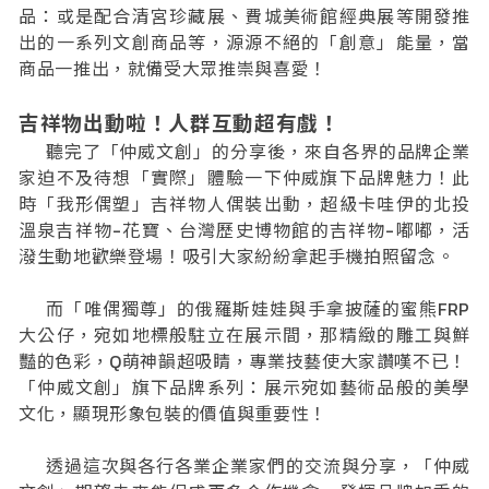
品：或是配合清宮珍藏展、費城美術館經典展等開發推
出的一系列文創商品等，源源不絕的「創意」能量，當
商品一推出，就備受大眾推崇與喜愛！
吉祥物出動啦！人群互動超有戲！
聽完了「仲威文創」的分享後，來自各界的品牌企業
家迫不及待想「實際」體驗一下仲威旗下品牌魅力！此
時「我形偶塑」吉祥物人偶裝出動，超級卡哇伊的北投
溫泉吉祥物-花寶、台灣歷史博物館的吉祥物-嘟嘟，活
潑生動地歡樂登場！吸引大家紛紛拿起手機拍照留念。
而「唯偶獨尊」的俄羅斯娃娃與手拿披薩的蜜熊FRP
大公仔，宛如地標般駐立在展示間，那精緻的雕工與鮮
豔的色彩，Q萌神韻超吸睛，專業技藝使大家讚嘆不已！
「仲威文創」旗下品牌系列：展示宛如藝術品般的美學
文化，顯現形象包裝的價值與重要性！
透過這次與各行各業企業家們的交流與分享，「仲威