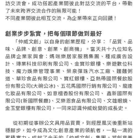
訪交流會，成功搭起產業間彼此對話交流的平台，帶動
了未來跨界交流合作的無限可能！
不同產業間彼此相互交流，為企業帶來正向回饋！
創業步步紮實，把每個環節做到最好
「仲威文創」以自身的創業歷程，分享：「品質、品
味、品牌、創意、創業、創商機」。當天共十九位知名
品牌企業家與會：媽咪樂居家服務集團、種成廣告設
計、瑼業科技印刷有限公司、金寶珍銀樓、樂遊數位科
技、魔力娛樂管理事業、榮泉彈珠汽水工廠、麵麵粥
道、華珍食品有限公司、寶紅銀樓、亞熱帶國際餐飲股
份有限公司(大碗公冰)、五花馬國際行銷有限公司、龍達
化妝品有限公司、如意檀香股份有限公司、 鑫新國際有
限公司(新國際餐廳)、艾樂恩食品有限公司、文雄眼鏡、
金玉堂銀樓有限公司，一同來認識仲威蛻變的成長史。
從初期從事辦公文具用品買賣，到經歷風災後重新站
穩腳步，如今成為文化創意產業的領航者，一點一滴的
累積實力，成就了今天的「仲威文創」集團。將創意美