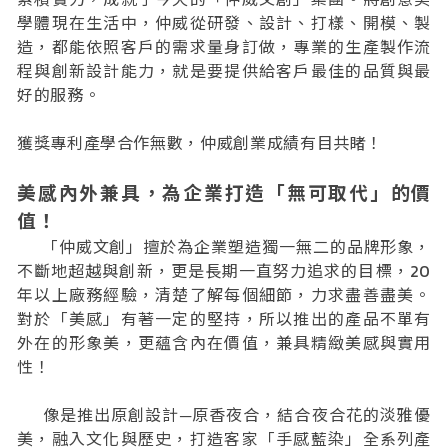
學體現在生活中，仲威從研發、設計、打樣、開模、製
造，都能依照客戶的需求量身訂做，專業的生產製作流
程與創新設計能力，就是要提供給客戶最佳的品質與最
好的服務。
獲獎專利產學合作無數，仲威創業成績有目共睹！
美感內外兼具，為企業打造「無可取代」的價
值！
「仲威文創」擅於為企業塑造獨一無二的品牌形象，
不斷地超越與創新，更是長期一直努力追求的目標，20
年以上廠務經驗，清楚了解每個細節，力求盡善盡美。
對於「美感」有著一定的堅持，所以推出的產品不單有
外在的形象美，更蘊含內在價值，兼具精緻美感與實用
性！
像是推出原創設計─原香夜合，結合夜合花的淡雅優
美，融入文化與歷史，打造客家「手感藍染」全系列產