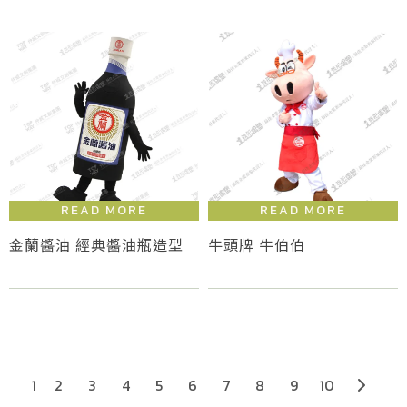
金蘭醬油 經典醬油瓶造型
牛頭牌 牛伯伯
2
3
4
5
6
7
8
9
10
1