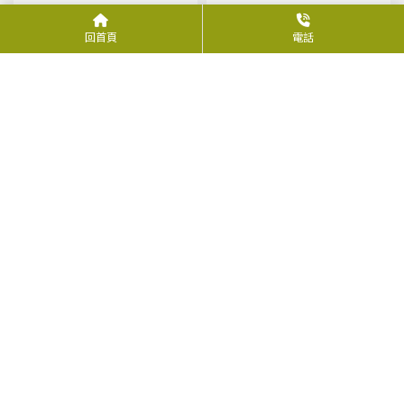
2015全運會在高雄，大會
如何讓企業形象深入顧客
回首頁
電話
吉祥物「幸福羊」及「快
心中？仲威文創表示：人
樂羊」首亮相，並與仁川
形布偶是您打造企業品牌
亞運市籍優秀選手合影。
形象的推手
上一頁