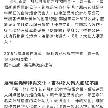
最近新聞上熱烈討論的吉祥物明星～「嘉一郎」，這
個新穎逗趣的公仔，到底是何方神聖呢？原來它就是今
年新任的台灣燈會代言人！由東壁品牌設計有限公司－
榮獲各界無數獎項的創意總監-鄭國章設計師所設計；擅
於替企業打造品牌形象的「仲威文創」集團精心製作，
從台灣特有種嘉義縣鳥「藍腹鷴」變身為吉祥物公仔，
成功行銷嘉義燈會，帶動當地觀光，吸引了大批人潮湧
入。
2018台灣燈會在嘉義！縣長張花冠與吉祥物「嘉一郎」
與大家相見歡。
照片出處：嘉義縣政府提供
展現嘉義精神與文化，吉祥物人偶人氣紅不讓
「嘉一郎」從年初在縣府記者會破蛋亮相，便成為眾
人與媒體鎂光燈的焦點，顯示東壁品牌設計－鄭國章知
名設計師精湛的設計功力，最後經由「仲威文創」細膩
製作吉祥物人偶裝，完全呈現出嘉一郎那活靈活現的模