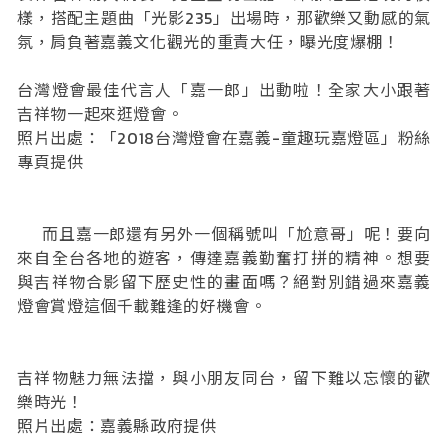
樣，搭配主題曲「光影235」出場時，那歡樂又動感的氣
氛，肩負著嘉義文化觀光的重責大任，曝光度爆棚！
台灣燈會最佳代言人「嘉一郎」出動啦！全家大小跟著
吉祥物一起來逛燈會。
照片出處：「2018台灣燈會在嘉義-童趣玩嘉燈區」粉絲
專頁提供
而且嘉一郎還有另外一個稱號叫「尬意哥」呢！要向
來自全台各地的遊客，傳達嘉義勤奮打拼的精神。想要
與吉祥物合影留下歷史性的畫面嗎？絕對別錯過來嘉義
燈會賞燈這個千載難逢的好機會。
吉祥物魅力無法擋，與小朋友同台，留下難以忘懷的歡
樂時光！
照片出處：嘉義縣政府提供