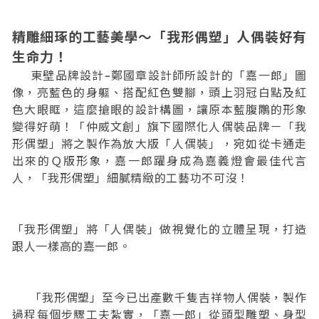
精雕細琢的工藝美學～「我形偶塑」人偶裝好有
生命力！
東壁品牌設計-鄭國章設計師所設計的「嘉一郎」圖
像，亮藍色的身軀、搭配紅色雙腳，頭上羽冠白點及紅
色大眼眶，這麼搶眼的設計構圖，讓原本藍腹鷴的形象
變得好萌！「仲威文創」旗下國際化人偶裝品牌－「我
形偶塑」將之製作為放大版「人偶裝」，宛如從卡通走
出來的Ｑ版形象，嘉一郎躍身成為嘉義燈會最佳代言
人，「我形偶塑」細膩精緻的工藝功不可沒！
「我形偶塑」將「人偶裝」做視覺化的立體呈現，打造
跟人一樣高的嘉一郎。
「我形偶塑」至今已出產數千隻吉祥物人偶裝，製作
過程每個步驟工夫紮實，「嘉一郎」從頭型雕塑、身型