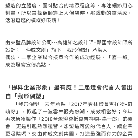
塑造的立體度、面料貼合的精緻程度等，專注細節用心
刻畫，所以當操偶師穿上人偶裝時，那躍動的靈活感，
活潑逗趣的模樣好吸睛！
由東壁品牌設計公司～高雄知名設計師-鄭國章設計師所
設計；「仲威文創」旗下「我形偶塑」承製人
偶裝，二家企業聯合接單合作的成功經驗，「嘉一郎」
成為燈會宣傳亮點。
「提昇企業形象」最有感！二屆燈會代言人皆出
自「我形偶塑」
「我形偶塑」去年承製「2017年雲林燈會吉祥物-奇
萌籽」，掀起了一波雲林觀光熱潮，成效相當好；今年
再次榮獲製作「2018台灣燈會抵嘉吉祥物-嘉一郎」的機
會，更是引起熱烈迴響。想塑造可愛的代言人，讓企業
更吸睛嗎？交由仲威文創集團，打造最強而有力的企業