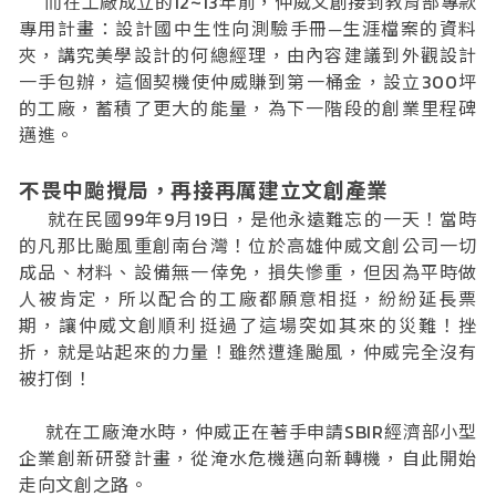
而在工廠成立的12~13年前，仲威文創接到教育部專款
專用計畫：設計國中生性向測驗手冊─生涯檔案的資料
夾，講究美學設計的何總經理，由內容建議到外觀設計
一手包辦，這個契機使仲威賺到第一桶金，設立300坪
的工廠，蓄積了更大的能量，為下一階段的創業里程碑
邁進。
不畏中颱攪局，再接再厲建立文創產業
就在民國99年9月19日，是他永遠難忘的一天！當時
的凡那比颱風重創南台灣！位於高雄仲威文創公司一切
成品、材料、設備無一倖免，損失慘重，但因為平時做
人被肯定，所以配合的工廠都願意相挺，紛紛延長票
期，讓仲威文創順利挺過了這場突如其來的災難！挫
折，就是站起來的力量！雖然遭逢颱風，仲威完全沒有
被打倒！
就在工廠淹水時，仲威正在著手申請SBIR經濟部小型
企業創新研發計畫，從淹水危機邁向新轉機，自此開始
走向文創之路。