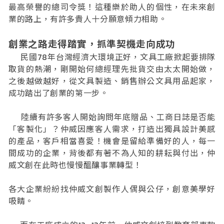
最高榮譽的總司令獎！這種樂於助人的個性，在未來創
業的路上，有許多貴人十分願意傾力相助。
創業之路走得踏實，抓準契機走向成功
民國78年台灣經濟大環境正好，文具工廠掀起要排隊
取貨的熱潮，剛開始何總經理先批貨交由太太開始做，
之後越做越好，從文具製造、銷售辦公文具用品起家，
成功踏出了創業的第一步。
陸續有許多客人開始詢問年底贈品、工商日誌是否能
「客製化」？仲威因應客人需求，打造出獨具設計美感
的產品，客戶相當喜愛！機會是留給準備好的人，每一
間成功的企業，背後都有著不為人知的耕耘與付出，仲
威文創在此時也慢慢醞釀事業轉型！
各大企業紛紛找仲威文創製作人偶與公仔，創意美學好
吸睛。