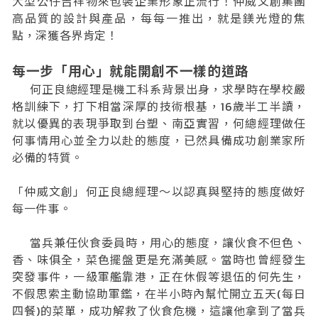
大型公仔吉祥物來包裝企業形象正流行！仲威文創集團
高品質的設計與產品，每每一推出，就是鎂光燈的焦
點，深獲各界肯定！
每一步「用心」就能開創不一樣的道路
何正良總經理是機工科系背景出身，求學時在學校嚴
格訓練下，打下相當深厚的技術根基，16歲半工半讀，
就以優異的表現爭取到台塑、南亞實習，何總經理做任
何事情用心並全力以赴的態度，已然具備成功創業家所
必備的特質。
「仲威文創」何正良總經理～以認真與堅持的態度做好
每一件事。
當兵兼任伙食委員時，用心的態度，讓伙食不但色、
香、味俱全，菜色擺盤更是充滿美感。當時也曾經發生
突發事件，一級軍艦靠港，正在休假等退伍的何先生，
不假思索主動協助軍鑑，在半小時內幫忙開立五天(每日
四餐)的菜單，成功解救了伙食危機，這讓他拿到了當兵