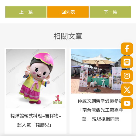
上一篇
回列表
下一篇
仲威文創榮幸受邀參加
「南台灣觀光工廠嘉年
韓洋館韓式料理–吉祥物-
華」 現場擺攤同樂
超人氣「韓膳兒」